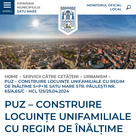
PRIMĂRIA
MONITORUL OFICIAL
MUNICIPIULUI
LOCAL
SATU MARE
MENU
HOME
›
SERVICII CĂTRE CETĂȚENI
›
URBANISM
›
PUZ – CONSTRUIRE LOCUINȚE UNIFAMILIALE CU REGIM
DE ÎNĂLȚIME S+P+1E SATU MARE STR. PĂULEȘTI NR.
65/A,65/C - HCL 125/25.04.2024
PUZ – CONSTRUIRE
LOCUINȚE UNIFAMILIALE
CU REGIM DE ÎNĂLȚIME