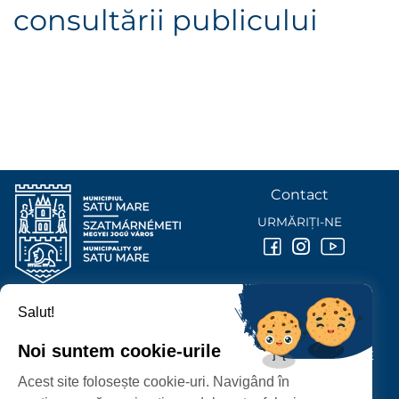
consultării publicului
Contact
URMĂRIȚI-NE
Salut!
PRIMĂRIA MUNICIPIULUI
SATU MARE
Noi suntem cookie-urile
P-ȚA 25 OCTOMBRIE, NR. 1 CORP M, 440026 SATU MARE
Acest site folosește cookie-uri. Navigând în
PROTECȚIA DATELOR PERSONALE