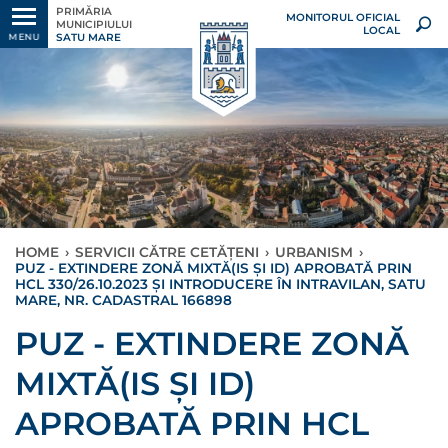
PRIMĂRIA
MONITORUL OFICIAL
MUNICIPIULUI
LOCAL
SATU MARE
MENU
HOME
›
SERVICII CĂTRE CETĂȚENI
›
URBANISM
›
PUZ - EXTINDERE ZONĂ MIXTĂ(IS ȘI ID) APROBATĂ PRIN
HCL 330/26.10.2023 ȘI INTRODUCERE ÎN INTRAVILAN, SATU
MARE, NR. CADASTRAL 166898
PUZ - EXTINDERE ZONĂ
MIXTĂ(IS ȘI ID)
APROBATĂ PRIN HCL