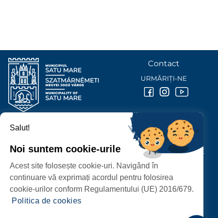
Contact
URMĂRIȚI-NE
Salut!
PRIMĂRIA MUNICIPIULUI
SATU MARE
Noi suntem cookie-urile
P-ȚA 25 OCTOMBRIE, NR. 1 CORP M, 440026 SATU MARE
Acest site folosește cookie-uri. Navigând în
PROTECȚIA DATELOR PERSONALE
continuare vă exprimați acordul pentru folosirea
cookie-urilor conform Regulamentului (UE) 2016/679.
Politica de cookies