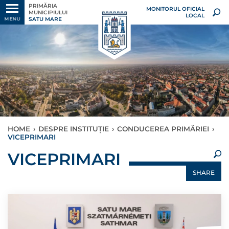
PRIMĂRIA
MONITORUL OFICIAL
MUNICIPIULUI
LOCAL
SATU MARE
MENU
HOME
›
DESPRE INSTITUȚIE
›
CONDUCEREA PRIMĂRIEI
›
VICEPRIMARI
×
VICEPRIMARI
SHARE