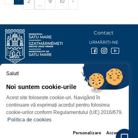
2
9
10
›
Contact
URMĂRIȚI-NE
Salut!
PRIMĂRIA MUNICIPIULUI
SATU MARE
Noi suntem cookie-urile
P-ȚA 25 OCTOMBRIE, NR. 1 CORP M, 440026 SATU MARE
Acest site folosește cookie-uri. Navigând în
PROTECȚIA DATELOR PERSONALE
continuare vă exprimați acordul pentru folosirea
cookie-urilor conform Regulamentului (UE) 2016/679.
Politica de cookies
Personalizare
Accept