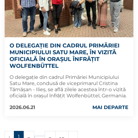
O DELEGAȚIE DIN CADRUL PRIMĂRIEI
MUNICIPIULUI SATU MARE, ÎN VIZITĂ
OFICIALĂ ÎN ORAȘUL ÎNFRĂȚIT
WOLFENBÜTTEL
O delegație din cadrul Primăriei Municipiului
Satu Mare, condusă de viceprimarul Cristina
Tămășan - Ilieș, se află zilele acestea într-o vizită
oficială în orașul înfrățit Wolfenbüttel, Germania.
2026.06.21
MAI DEPARTE
‹
1