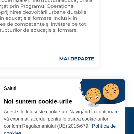
Modernizare infrastructură educațională
nanțat prin Programul Operațional
prijinirea dezvoltării urbane durabile,
e în educaţie şi formare, inclusiv în
rea de competenţe şi învăţare pe tot
tructurilor de educaţie şi formare.
MAI DEPARTE
Salut!
Noi suntem cookie-urile
Acest site folosește cookie-uri. Navigând în continuare
CIPIULUI
Contact
vă exprimați acordul pentru folosirea cookie-urilor
URMĂRIȚI-NE
conform Regulamentului (UE) 2016/679.
Politica de
RIE, NR. 1 CORP M,
cookies