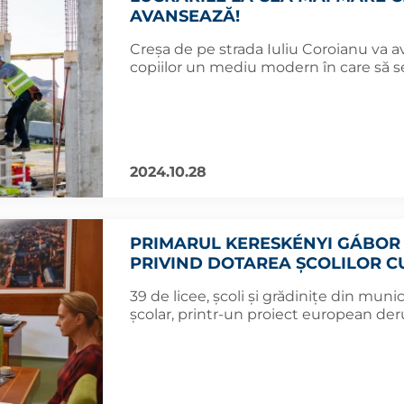
AVANSEAZĂ!
Creșa de pe strada Iuliu Coroianu va ave
copiilor un mediu modern în care să s
2024.10.28
PRIMARUL KERESKÉNYI GÁBOR
PRIVIND DOTAREA ȘCOLILOR C
39 de licee, școli și grădinițe din muni
școlar, printr-un proiect european der