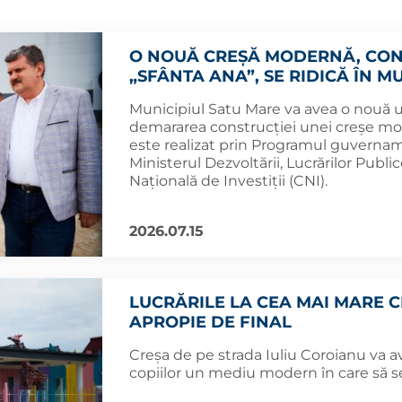
O NOUĂ CREȘĂ MODERNĂ, CON
„SFÂNTA ANA”, SE RIDICĂ ÎN M
Municipiul Satu Mare va avea o nouă u
demararea construcției unei creșe mod
este realizat prin Programul guvernam
Ministerul Dezvoltării, Lucrărilor Publ
Națională de Investiții (CNI).
2026.07.15
LUCRĂRILE LA CEA MAI MARE C
APROPIE DE FINAL
Creșa de pe strada Iuliu Coroianu va ave
copiilor un mediu modern în care să s