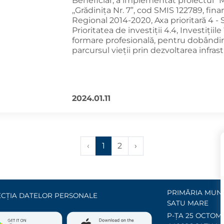
Beneficiar, a implementat proiectul ”
,,Grădinița Nr. 7”, cod SMIS 122789, fi
Regional 2014-2020, Axa prioritară 4 - S
Prioritatea de investiţii 4.4, Investiţiil
formare profesională, pentru dobândi
parcursul vieţii prin dezvoltarea infras
2024.01.11
‹
1
2
›
PRIMĂRIA MUNI
CȚIA DATELOR PERSONALE
SATU MARE
P-ȚA 25 OCTOMB