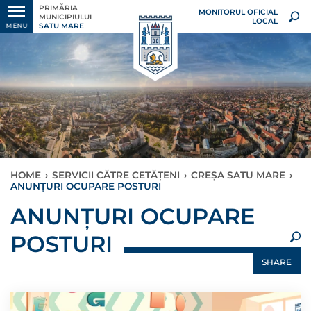
PRIMĂRIA
MONITORUL OFICIAL
MUNICIPIULUI
LOCAL
SATU MARE
MENU
HOME
›
SERVICII CĂTRE CETĂȚENI
›
CREȘA SATU MARE
›
ANUNȚURI OCUPARE POSTURI
×
ANUNȚURI OCUPARE
POSTURI
SHARE