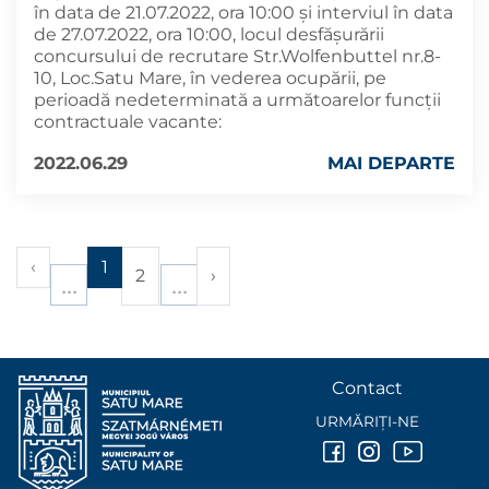
în data de 21.07.2022, ora 10:00 și interviul în data
de 27.07.2022, ora 10:00, locul desfășurării
concursului de recrutare Str.Wolfenbuttel nr.8-
10, Loc.Satu Mare, în vederea ocupării, pe
perioadă nedeterminată a următoarelor funcţii
contractuale vacante:
2022.06.29
MAI DEPARTE
‹
1
2
›
Contact
URMĂRIȚI-NE