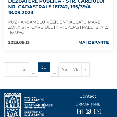
DEZBATERE PUBLICĂ - STR. CAREIULUI
NR. CADASTRALE 161742, 165/39/A-
18.09.2023
PUZ - ANSAMBLU REZIDENȚIAL SATU MARE
ZONA STR. CAREIULUI NR. CADASTRALE 161742,
165/39/a
2023.09.13
MAI DEPARTE
30
‹
1
2
75
76
›
Contact
URMĂRIȚI-NE