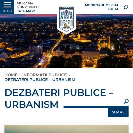
PRIMĂRIA
MONITORUL OFICIAL
MUNICIPIULUI
LOCAL
SATU MARE
MENU
HOME
›
INFORMAȚII PUBLICE
›
DEZBATERI PUBLICE – URBANISM
×
DEZBATERI PUBLICE –
URBANISM
SHARE