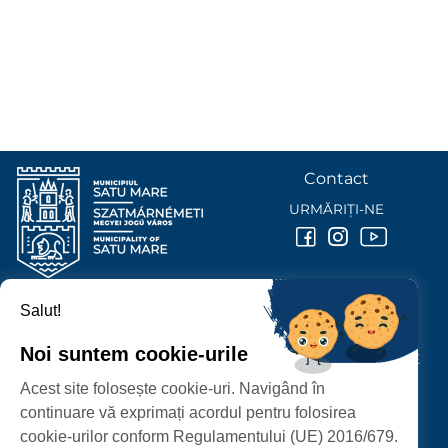
Contact
URMĂRIȚI-NE
Salut!
PRIMĂRIA MUNICIPIULUI
SATU MARE
Noi suntem cookie-urile
P-ȚA 25 OCTOMBRIE, NR. 1 CORP M, 440026 SATU MARE
Acest site folosește cookie-uri. Navigând în
PROTECȚIA DATELOR PERSONALE
continuare vă exprimați acordul pentru folosirea
cookie-urilor conform Regulamentului (UE) 2016/679.