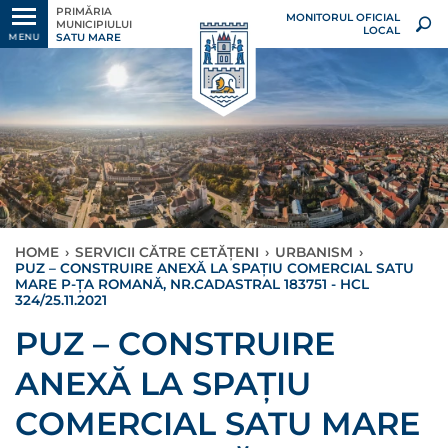
PRIMĂRIA
MONITORUL OFICIAL
MUNICIPIULUI
LOCAL
SATU MARE
MENU
HOME
›
SERVICII CĂTRE CETĂȚENI
›
URBANISM
›
PUZ – CONSTRUIRE ANEXĂ LA SPAȚIU COMERCIAL SATU
MARE P-ȚA ROMANĂ, NR.CADASTRAL 183751 - HCL
324/25.11.2021
PUZ – CONSTRUIRE
ANEXĂ LA SPAȚIU
COMERCIAL SATU MARE