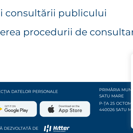
i consultării publicului
erea procedurii de consultar
PRIMĂRIA MUNI
CȚIA DATELOR PERSONALE
SATU MARE
P-ȚA 25 OCTOMB
440026 SATU M
Ă DEZVOLTATĂ DE