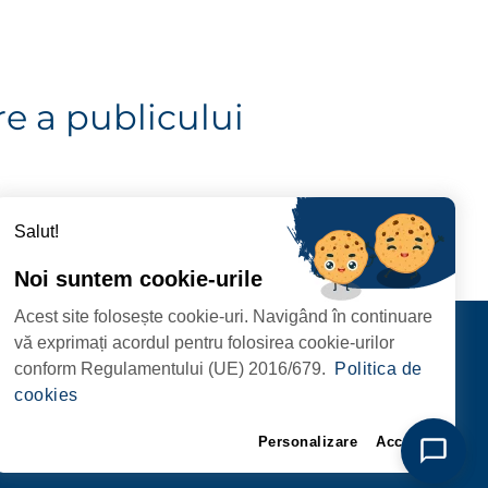
e a publicului
Salut!
Noi suntem cookie-urile
Acest site folosește cookie-uri. Navigând în continuare
CIPIULUI
Contact
vă exprimați acordul pentru folosirea cookie-urilor
URMĂRIȚI-NE
conform Regulamentului (UE) 2016/679.
Politica de
RIE, NR. 1 CORP M,
cookies
ARE
Personalizare
Accept