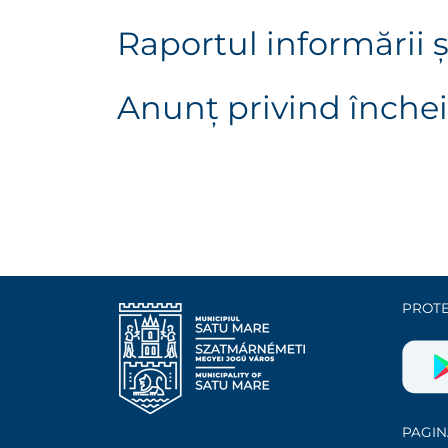
Raportul informării ș
Anunț privind închei
PROTE
PAGIN