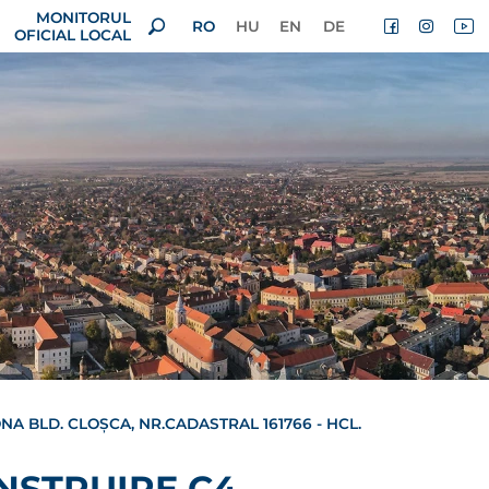
MONITORUL
RO
HU
EN
DE
OFICIAL LOCAL
NA BLD. CLOȘCA, NR.CADASTRAL 161766 - HCL.
ONSTRUIRE C4