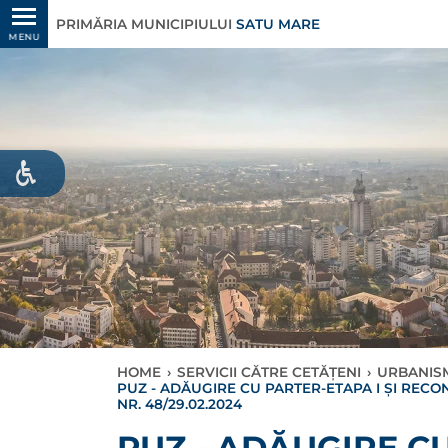
PRIMĂRIA MUNICIPIULUI
SATU MARE
MENU
HOME
›
SERVICII CĂTRE CETĂȚENI
›
URBANIS
PUZ - ADĂUGIRE CU PARTER-ETAPA I ȘI RECON
NR. 48/29.02.2024
PUZ - ADĂUGIRE C