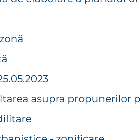
 zonă
tă
25.05.2023
ltarea asupra propunerilor 
ilitare
banistice - zonificare