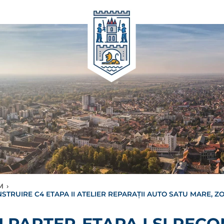
M
›
STRUIRE C4 ETAPA II ATELIER REPARAȚII AUTO SATU MARE, ZO
U PARTER-ETAPA I ȘI REC