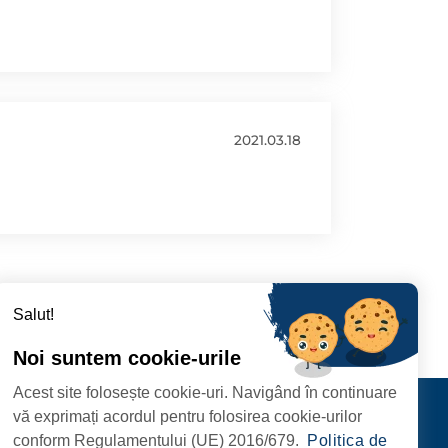
2021.03.18
Salut!
Noi suntem cookie-urile
Acest site folosește cookie-uri. Navigând în continuare
CIPIULUI
Contact
vă exprimați acordul pentru folosirea cookie-urilor
URMĂRIȚI-NE
conform Regulamentului (UE) 2016/679.
Politica de